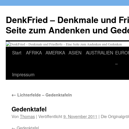
Zum
Inhalt
DenkFried – Denkmale und Fri
springen
Seite zum Andenken und Ged
Start
AFRIKA
AMERIKA
ASIEN
AUSTRALIEN
EURO
–
Impressum
←
Lichterfelde – Gedenktafeln
Gedenktafel
Von
Thomas
|
Veröffentlicht
9. November 2011
|
Die Originalgrö
Gedenktafel