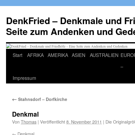
Zum
Inhalt
DenkFried – Denkmale und Fri
springen
Seite zum Andenken und Ged
Start
AFRIKA
AMERIKA
ASIEN
AUSTRALIEN
EURO
–
Impressum
←
Stahnsdorf – Dorfkirche
Denkmal
Von
Thomas
|
Veröffentlicht
8. November 2011
|
Die Originalgrö
Denkmal