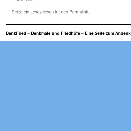
Setze ein Lesezeichen für den
Permalink
.
DenkFried – Denkmale und Friedhöfe – Eine Seite zum Ande