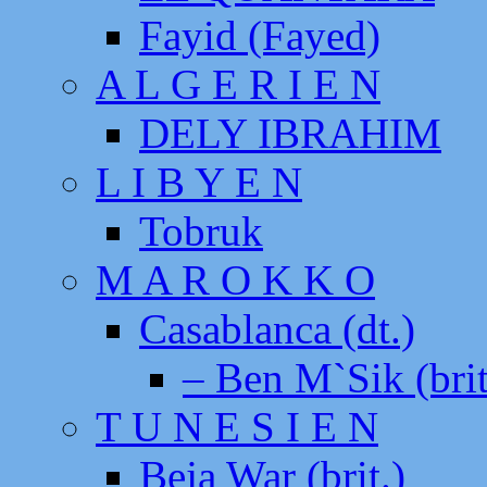
Fayid (Fayed)
A L G E R I E N
DELY IBRAHIM
L I B Y E N
Tobruk
M A R O K K O
Casablanca (dt.)
– Ben M`Sik (brit
T U N E S I E N
Beja War (brit.)