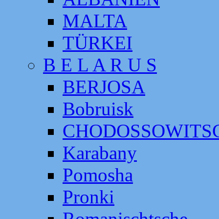
MALTA
TÜRKEI
B E L A R U S
BERJOSA
Bobruisk
CHODOSSOWITS
Karabany
Pomosha
Pronki
Romanischtsche