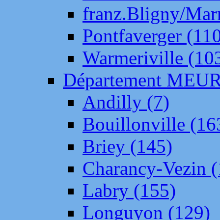
franz.Bligny/Mar
Pontfaverger (11
Warmeriville (10
Département ME
Andilly (7)
Bouillonville (16
Briey (145)
Charancy-Vezin (
Labry (155)
Longuyon (129)