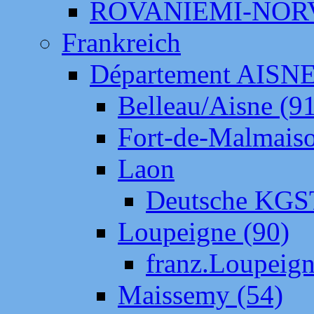
ROVANIEMI-NOR
Frankreich
Département AISN
Belleau/Aisne (9
Fort-de-Malmais
Laon
Deutsche KGS
Loupeigne (90)
franz.Loupeig
Maissemy (54)