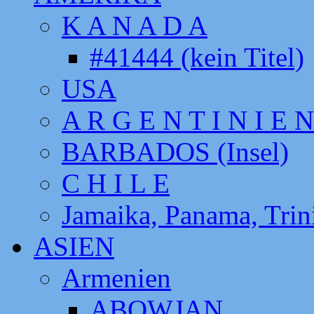
K A N A D A
#41444 (kein Titel)
USA
A R G E N T I N I E N
BARBADOS (Insel)
C H I L E
Jamaika, Panama, Tri
ASIEN
Armenien
ABOWJAN