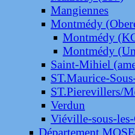
Mangiennes
Montmédy (Ober
Montmédy (K
Montmédy (Un
Saint-Mihiel (am
ST.Maurice-Sous-
ST.Pierevillers/
Verdun
Viéville-sous-les
Département MOS