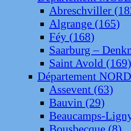
Abreschviller (18
Algrange (165)
Féy (168)
Saarburg – Denk
Saint Avold (169
Département NOR
Assevent (63)
Bauvin (29)
Beaucamps-Ligny
Bousbecque (8)