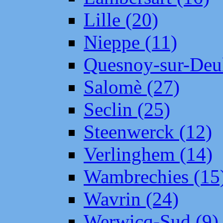
Lille (20)
Nieppe (11)
Quesnoy-sur-Deul
Salomè (27)
Seclin (25)
Steenwerck (12)
Verlinghem (14)
Wambrechies (15
Wavrin (24)
Werwicq-Sud (9)