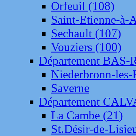
Orfeuil (108)
Saint-Etienne-à-
Sechault (107)
Vouziers (100)
Département BAS-
Niederbronn-les-
Saverne
Département CAL
La Cambe (21)
St.Désir-de-Lisie