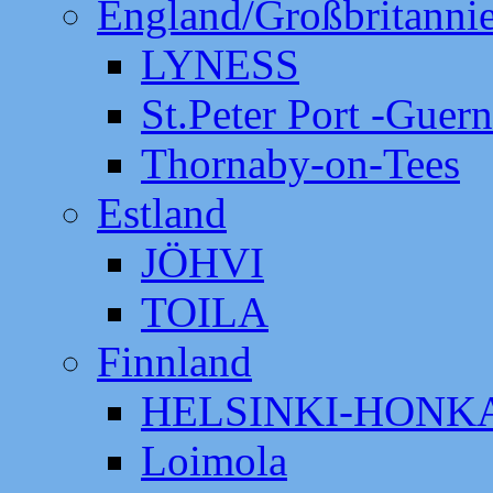
England/Großbritanni
LYNESS
St.Peter Port -Guer
Thornaby-on-Tees
Estland
JÖHVI
TOILA
Finnland
HELSINKI-HON
Loimola