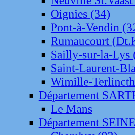
Neuville St.Vaas
Oignies (34)
Pont-à-Vendin (3
Rumaucourt (Dt
Sailly-sur-la-Lys 
Saint-Laurent-Bl
Wimille-Terlincth
Département SAR
Le Mans
Département SEIN