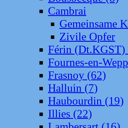
Cambrai
Gemeinsame Kr
Zivile Opfer
Férin (Dt.KGST)
Fournes-en-Wepp
Frasnoy (62)
Halluin (7)
Haubourdin (19)
Illies (22)
Lambersart (16)