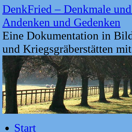
Zum
DenkFried – Denkmale und 
Inhalt
springen
Andenken und Gedenken
Eine Dokumentation in Bil
und Kriegsgräberstätten mi
Start