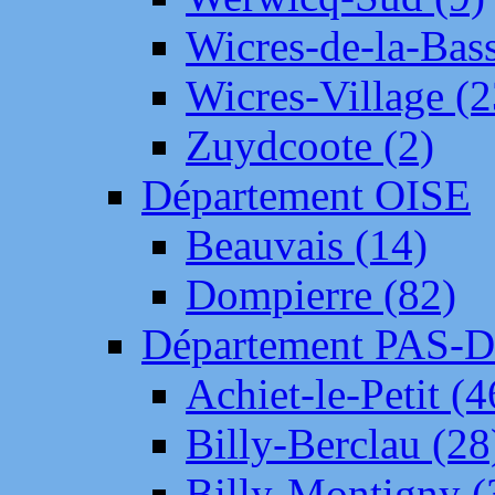
Wicres-de-la-Bass
Wicres-Village (2
Zuydcoote (2)
Département OISE
Beauvais (14)
Dompierre (82)
Département PAS-
Achiet-le-Petit (4
Billy-Berclau (28
Billy-Montigny (