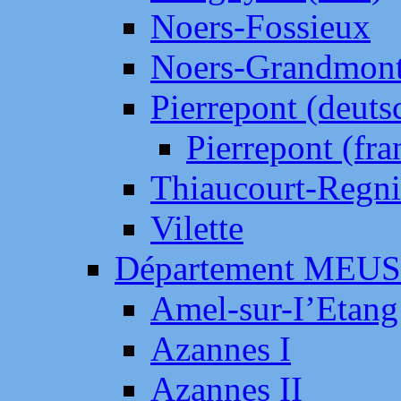
Noers-Fossieux
Noers-Grandmon
Pierrepont (deut
Pierrepont (fr
Thiaucourt-Regni
Vilette
Département MEU
Amel-sur-I’Etang
Azannes I
Azannes II