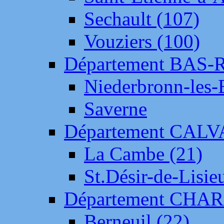
Sechault (107)
Vouziers (100)
Département BAS-
Niederbronn-les-
Saverne
Département CAL
La Cambe (21)
St.Désir-de-Lisie
Département CH
Berneuil (22)