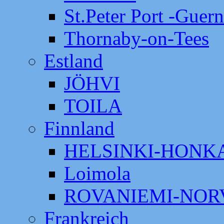
St.Peter Port -Guer
Thornaby-on-Tees
Estland
JÖHVI
TOILA
Finnland
HELSINKI-HON
Loimola
ROVANIEMI-NOR
Frankreich