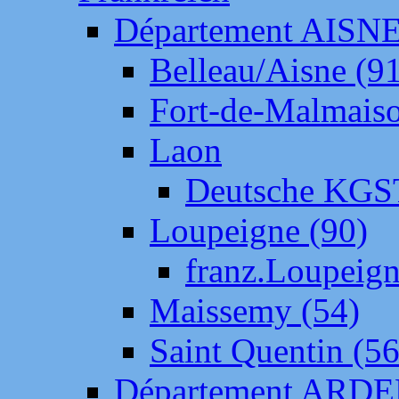
Département AISN
Belleau/Aisne (9
Fort-de-Malmais
Laon
Deutsche KGS
Loupeigne (90)
franz.Loupeig
Maissemy (54)
Saint Quentin (56
Département ARD