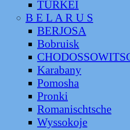
TÜRKEI
B E L A R U S
BERJOSA
Bobruisk
CHODOSSOWITS
Karabany
Pomosha
Pronki
Romanischtsche
Wyssokoje