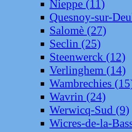
Nieppe (11)
Quesnoy-sur-Deul
Salomè (27)
Seclin (25)
Steenwerck (12)
Verlinghem (14)
Wambrechies (15
Wavrin (24)
Werwicq-Sud (9)
Wicres-de-la-Bass