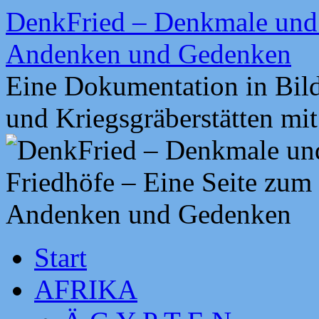
Zum
DenkFried – Denkmale und 
Inhalt
springen
Andenken und Gedenken
Eine Dokumentation in Bil
und Kriegsgräberstätten mi
Start
AFRIKA