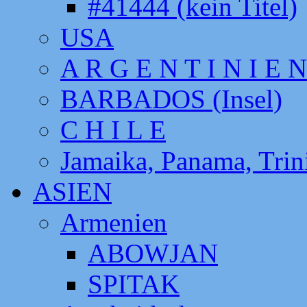
#41444 (kein Titel)
USA
A R G E N T I N I E N
BARBADOS (Insel)
C H I L E
Jamaika, Panama, Tri
ASIEN
Armenien
ABOWJAN
SPITAK