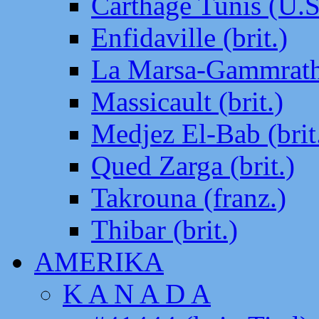
Carthage Tunis (U.S
Enfidaville (brit.)
La Marsa-Gammrath 
Massicault (brit.)
Medjez El-Bab (brit
Qued Zarga (brit.)
Takrouna (franz.)
Thibar (brit.)
AMERIKA
K A N A D A