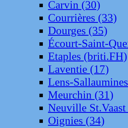
Carvin (30)
Courrières (33)
Dourges (35)
Écourt-Saint-Que
Etaples (briti.FH)
Laventie (17)
Lens-Sallaumine
Meurchin (31)
Neuville St.Vaas
Oignies (34)