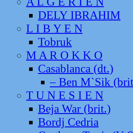
A L G E R I E N
DELY IBRAHIM
L I B Y E N
Tobruk
M A R O K K O
Casablanca (dt.)
– Ben M`Sik (brit
T U N E S I E N
Beja War (brit.)
Bordj Cedria