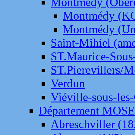
Montmédy (Ober
Montmédy (K
Montmédy (Un
Saint-Mihiel (am
ST.Maurice-Sous-
ST.Pierevillers/
Verdun
Viéville-sous-les
Département MOS
Abreschviller (18