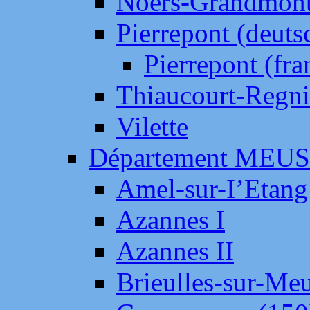
Noers-Grandmon
Pierrepont (deut
Pierrepont (fr
Thiaucourt-Regni
Vilette
Département MEU
Amel-sur-I’Etang
Azannes I
Azannes II
Brieulles-sur-Me