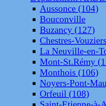
Aussonce (104)
Bouconville
Buzancy (127)
Chestres-Vouziers
La Neuville-en-T
Mont-St.Rémy (1
Monthois (106)
Noyers-Pont-Mau
Orfeuil (108)
Saint-Etienne-à-