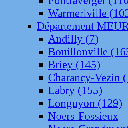
Pontfaverger (11
Warmeriville (10
Département ME
Andilly (7)
Bouillonville (16
Briey (145)
Charancy-Vezin (
Labry (155)
Longuyon (129)
Noers-Fossieux