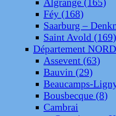
Algrange (165)
Féy (168)
Saarburg – Denk
Saint Avold (169
Département NOR
Assevent (63)
Bauvin (29)
Beaucamps-Ligny
Bousbecque (8)
Cambrai