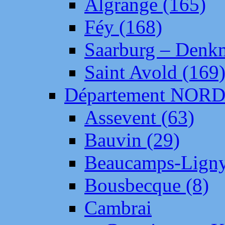
Algrange (165)
Féy (168)
Saarburg – Denk
Saint Avold (169
Département NOR
Assevent (63)
Bauvin (29)
Beaucamps-Ligny
Bousbecque (8)
Cambrai