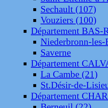
Sechault (107)
Vouziers (100)
Département BAS-
Niederbronn-les-
Saverne
Département CAL
La Cambe (21)
St.Désir-de-Lisie
Département CH
Berneuil (22)