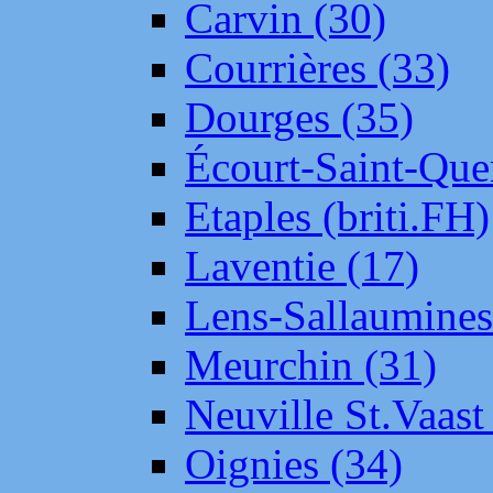
Carvin (30)
Courrières (33)
Dourges (35)
Écourt-Saint-Que
Etaples (briti.FH)
Laventie (17)
Lens-Sallaumine
Meurchin (31)
Neuville St.Vaas
Oignies (34)