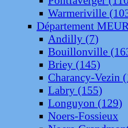
Pontfaverger (11
Warmeriville (10
Département ME
Andilly (7)
Bouillonville (16
Briey (145)
Charancy-Vezin (
Labry (155)
Longuyon (129)
Noers-Fossieux