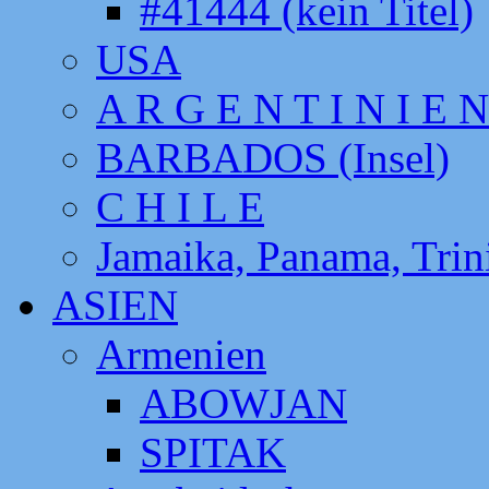
#41444 (kein Titel)
USA
A R G E N T I N I E N
BARBADOS (Insel)
C H I L E
Jamaika, Panama, Tri
ASIEN
Armenien
ABOWJAN
SPITAK