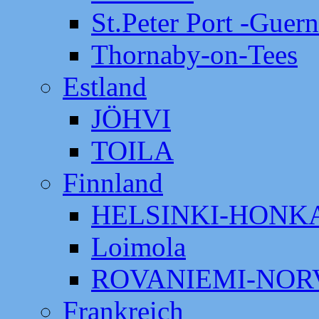
St.Peter Port -Guer
Thornaby-on-Tees
Estland
JÖHVI
TOILA
Finnland
HELSINKI-HON
Loimola
ROVANIEMI-NOR
Frankreich