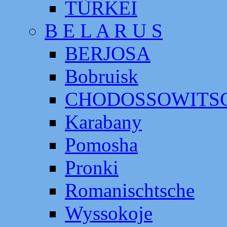
TÜRKEI
B E L A R U S
BERJOSA
Bobruisk
CHODOSSOWITS
Karabany
Pomosha
Pronki
Romanischtsche
Wyssokoje