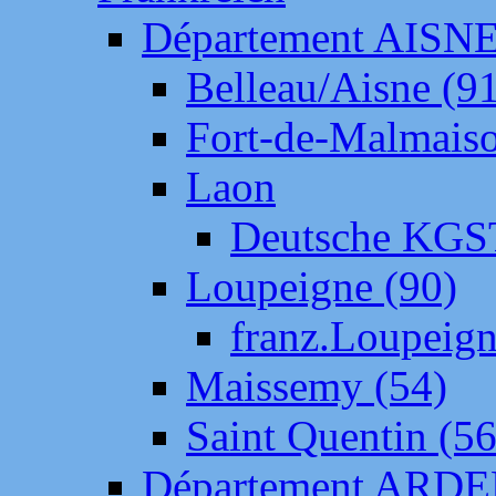
Département AISN
Belleau/Aisne (9
Fort-de-Malmais
Laon
Deutsche KGS
Loupeigne (90)
franz.Loupeig
Maissemy (54)
Saint Quentin (56
Département ARD