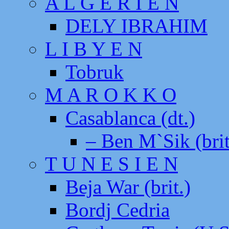
A L G E R I E N
DELY IBRAHIM
L I B Y E N
Tobruk
M A R O K K O
Casablanca (dt.)
– Ben M`Sik (brit
T U N E S I E N
Beja War (brit.)
Bordj Cedria