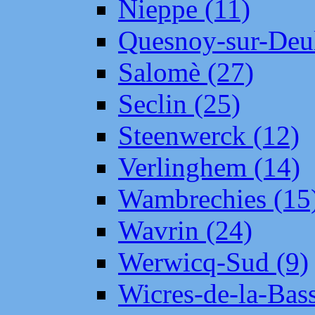
Nieppe (11)
Quesnoy-sur-Deul
Salomè (27)
Seclin (25)
Steenwerck (12)
Verlinghem (14)
Wambrechies (15
Wavrin (24)
Werwicq-Sud (9)
Wicres-de-la-Bass