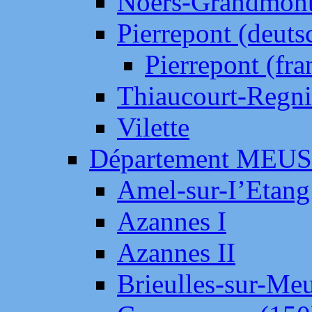
Noers-Grandmon
Pierrepont (deut
Pierrepont (fr
Thiaucourt-Regni
Vilette
Département MEU
Amel-sur-I’Etang
Azannes I
Azannes II
Brieulles-sur-Me