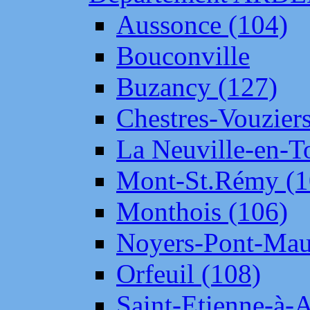
Aussonce (104)
Bouconville
Buzancy (127)
Chestres-Vouziers
La Neuville-en-T
Mont-St.Rémy (1
Monthois (106)
Noyers-Pont-Mau
Orfeuil (108)
Saint-Etienne-à-