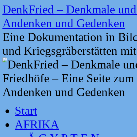
Zum
DenkFried – Denkmale und 
Inhalt
springen
Andenken und Gedenken
Eine Dokumentation in Bil
und Kriegsgräberstätten mi
Start
AFRIKA