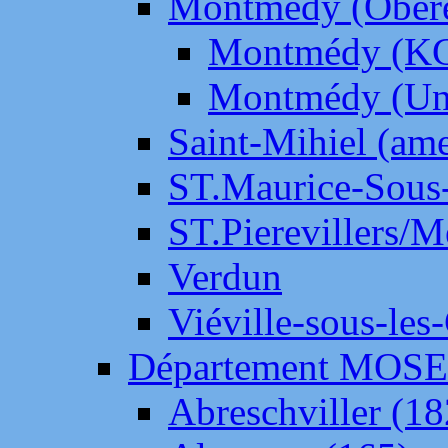
Montmédy (Ober
Montmédy (K
Montmédy (Un
Saint-Mihiel (am
ST.Maurice-Sous-
ST.Pierevillers/
Verdun
Viéville-sous-les
Département MOS
Abreschviller (18