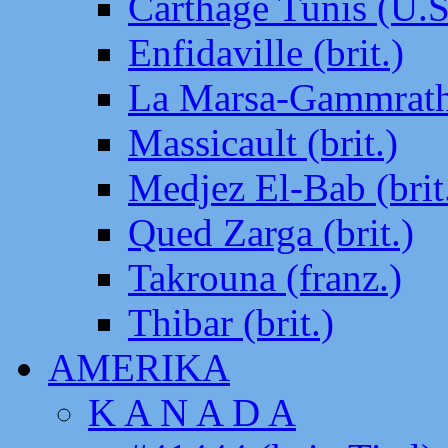
Carthage Tunis (U.S
Enfidaville (brit.)
La Marsa-Gammrath 
Massicault (brit.)
Medjez El-Bab (brit
Qued Zarga (brit.)
Takrouna (franz.)
Thibar (brit.)
AMERIKA
K A N A D A