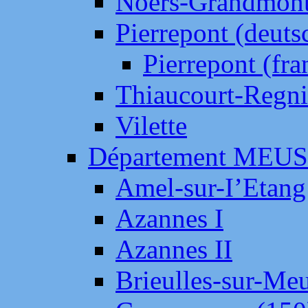
Noers-Grandmon
Pierrepont (deut
Pierrepont (fr
Thiaucourt-Regni
Vilette
Département MEU
Amel-sur-I’Etang
Azannes I
Azannes II
Brieulles-sur-Me