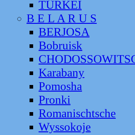
TÜRKEI
B E L A R U S
BERJOSA
Bobruisk
CHODOSSOWITS
Karabany
Pomosha
Pronki
Romanischtsche
Wyssokoje