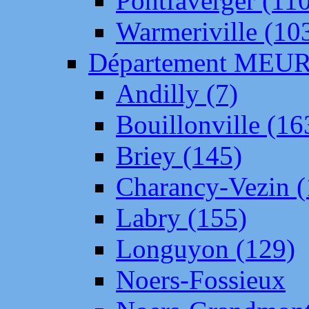
Pontfaverger (11
Warmeriville (10
Département ME
Andilly (7)
Bouillonville (16
Briey (145)
Charancy-Vezin (
Labry (155)
Longuyon (129)
Noers-Fossieux