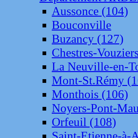
Aussonce (104)
Bouconville
Buzancy (127)
Chestres-Vouziers
La Neuville-en-T
Mont-St.Rémy (1
Monthois (106)
Noyers-Pont-Mau
Orfeuil (108)
Saint-Etienne-à-