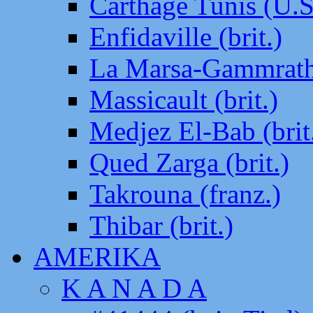
Carthage Tunis (U.S
Enfidaville (brit.)
La Marsa-Gammrath 
Massicault (brit.)
Medjez El-Bab (brit
Qued Zarga (brit.)
Takrouna (franz.)
Thibar (brit.)
AMERIKA
K A N A D A