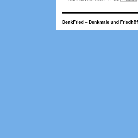
DenkFried – Denkmale und Friedhö