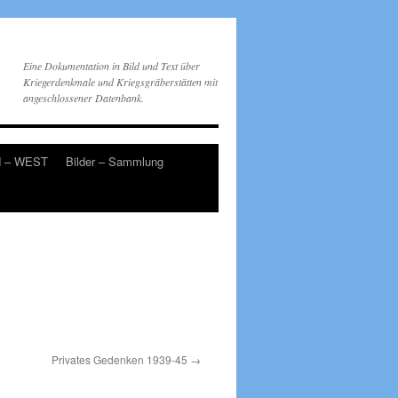
Eine Dokumentation in Bild und Text über
Kriegerdenkmale und Kriegsgräberstätten mit
angeschlossener Datenbank.
d – WEST
Bilder – Sammlung
Privates Gedenken 1939-45