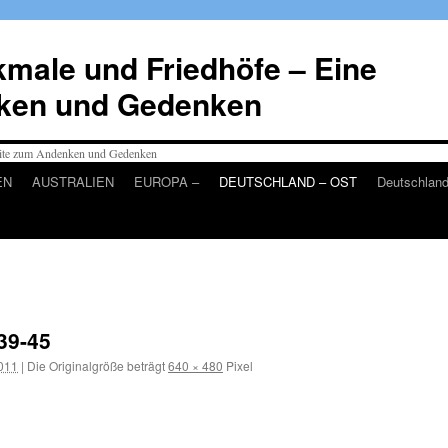
male und Friedhöfe – Eine
ken und Gedenken
EN
AUSTRALIEN
EUROPA –
DEUTSCHLAND – OST
Deutschlan
39-45
2011
|
Die Originalgröße beträgt
640 × 480
Pixel