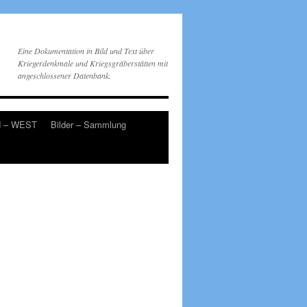
Eine Dokumentation in Bild und Text über
Kriegerdenkmale und Kriegsgräberstätten mit
angeschlossener Datenbank.
d – WEST
Bilder – Sammlung