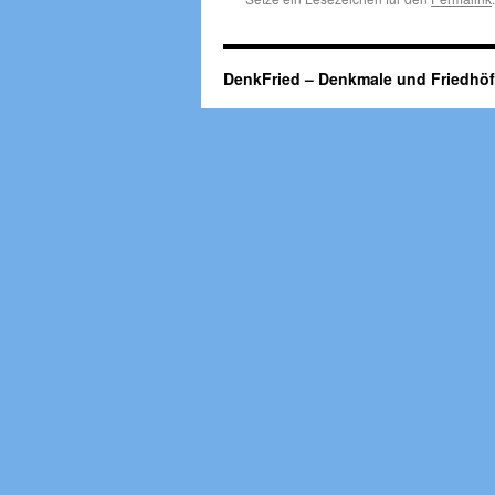
DenkFried – Denkmale und Friedhö