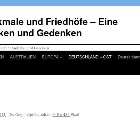
male und Friedhöfe – Eine
ken und Gedenken
EN
AUSTRALIEN
EUROPA –
DEUTSCHLAND – OST
Deutschlan
2011
|
Die Originalgröße beträgt
640 × 480
Pixel