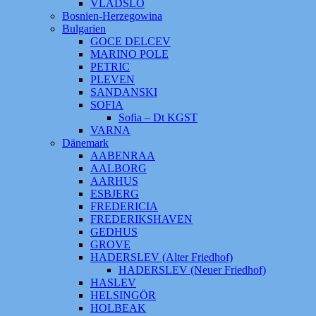
VLADSLO
Bosnien-Herzegowina
Bulgarien
GOCE DELCEV
MARINO POLE
PETRIC
PLEVEN
SANDANSKI
SOFIA
Sofia – Dt KGST
VARNA
Dänemark
AABENRAA
AALBORG
AARHUS
ESBJERG
FREDERICIA
FREDERIKSHAVEN
GEDHUS
GROVE
HADERSLEV (Alter Friedhof)
HADERSLEV (Neuer Friedhof)
HASLEV
HELSINGÖR
HOLBEAK