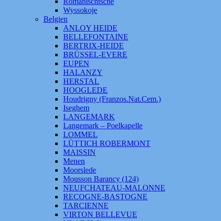
Romanischtsche
Wyssokoje
Belgien
ANLOY HEIDE
BELLEFONTAINE
BERTRIX-HEIDE
BRÜSSEL-EVERE
EUPEN
HALANZY
HERSTAL
HOOGLEDE
Houdrigny (Franzos.Nat.Cem.)
Iseghem
LANGEMARK
Langemark – Poelkapelle
LOMMEL
LÜTTICH ROBERMONT
MAISSIN
Menen
Moorslede
Mousson Barancy (124)
NEUFCHATEAU-MALONNE
RECOGNE-BASTOGNE
TARCIENNE
VIRTON BELLEVUE