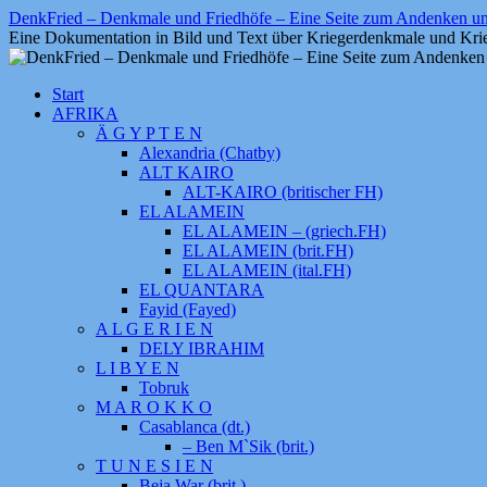
Zum
DenkFried – Denkmale und Friedhöfe – Eine Seite zum Andenken 
Inhalt
Eine Dokumentation in Bild und Text über Kriegerdenkmale und Krie
springen
Start
AFRIKA
Ä G Y P T E N
Alexandria (Chatby)
ALT KAIRO
ALT-KAIRO (britischer FH)
EL ALAMEIN
EL ALAMEIN – (griech.FH)
EL ALAMEIN (brit.FH)
EL ALAMEIN (ital.FH)
EL QUANTARA
Fayid (Fayed)
A L G E R I E N
DELY IBRAHIM
L I B Y E N
Tobruk
M A R O K K O
Casablanca (dt.)
– Ben M`Sik (brit.)
T U N E S I E N
Beja War (brit.)