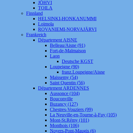
JÖHVI
TOILA
Finnland
HELSINKI-HONKANUMMI
Loimola
ROVANIEMI-NORVAJÄRVI
Frankreich
Département AISNE
Belleau/Aisne (91)
Fort-de-Malmaison
Laon
Deutsche KGST
Loupeigne (90)
franz.Loupeigne/Aisne
Maissemy (54)
Saint Quentin (56)
Département ARDENNES
Aussonce (104)
Bouconville
Buzancy (127)
Chestres-Vouziers (99)
La Neuville-en-Tourne-à-Fuy (105)
Mont-St.Rémy (101)
Monthois (106)
Noyers-Pont-Maugis (6)