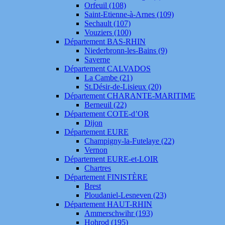
Orfeuil (108)
Saint-Etienne-à-Arnes (109)
Sechault (107)
Vouziers (100)
Département BAS-RHIN
Niederbronn-les-Bains (9)
Saverne
Département CALVADOS
La Cambe (21)
St.Désir-de-Lisieux (20)
Département CHARANTE-MARITIME
Berneuil (22)
Département COTE-d’OR
Dijon
Département EURE
Champigny-la-Futelaye (22)
Vernon
Département EURE-et-LOIR
Chartres
Département FINISTÈRE
Brest
Ploudaniel-Lesneven (23)
Département HAUT-RHIN
Ammerschwihr (193)
Hohrod (195)