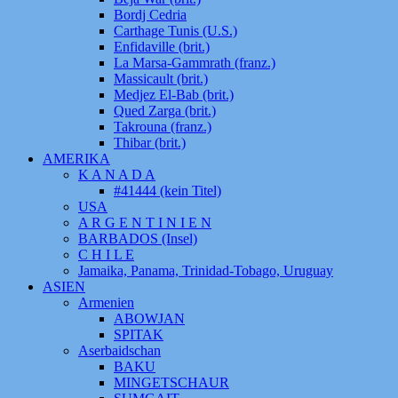
Bordj Cedria
Carthage Tunis (U.S.)
Enfidaville (brit.)
La Marsa-Gammrath (franz.)
Massicault (brit.)
Medjez El-Bab (brit.)
Qued Zarga (brit.)
Takrouna (franz.)
Thibar (brit.)
AMERIKA
K A N A D A
#41444 (kein Titel)
USA
A R G E N T I N I E N
BARBADOS (Insel)
C H I L E
Jamaika, Panama, Trinidad-Tobago, Uruguay
ASIEN
Armenien
ABOWJAN
SPITAK
Aserbaidschan
BAKU
MINGETSCHAUR