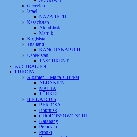
SUMGAIT
Georgien
Israel
NAZARETH
Kasachstan
Aktjubinsk
Martuk
Kirgisistan
Thailand
KANCHANABURI
Usbekistan
TASCHKENT
AUSTRALIEN
EUROPA –
Albanien + Malta + Türkei
ALBANIEN
MALTA
TÜRKEI
B E L A R U S
BERJOSA
Bobruisk
CHODOSSOWITSCHI
Karabany
Pomosha
Pronki