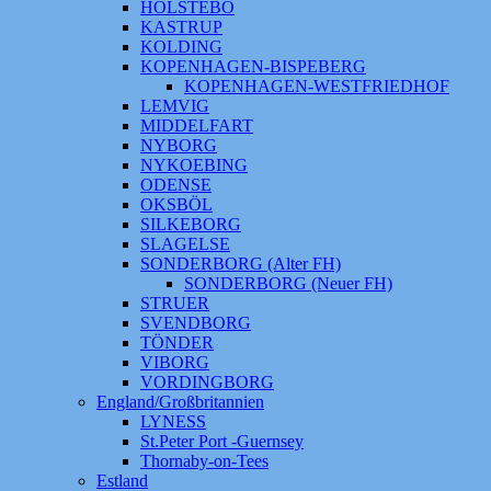
HOLSTEBO
KASTRUP
KOLDING
KOPENHAGEN-BISPEBERG
KOPENHAGEN-WESTFRIEDHOF
LEMVIG
MIDDELFART
NYBORG
NYKOEBING
ODENSE
OKSBÖL
SILKEBORG
SLAGELSE
SONDERBORG (Alter FH)
SONDERBORG (Neuer FH)
STRUER
SVENDBORG
TÖNDER
VIBORG
VORDINGBORG
England/Großbritannien
LYNESS
St.Peter Port -Guernsey
Thornaby-on-Tees
Estland