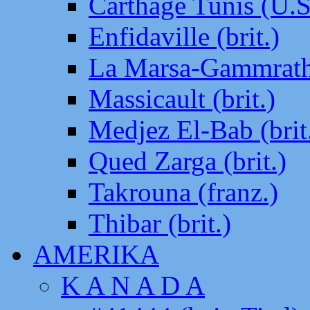
Carthage Tunis (U.S
Enfidaville (brit.)
La Marsa-Gammrath 
Massicault (brit.)
Medjez El-Bab (brit
Qued Zarga (brit.)
Takrouna (franz.)
Thibar (brit.)
AMERIKA
K A N A D A