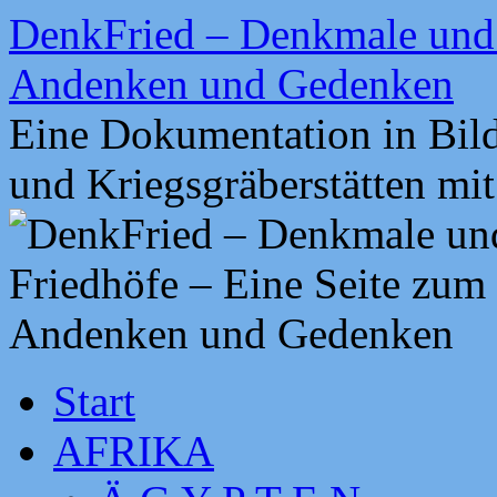
Zum
DenkFried – Denkmale und 
Inhalt
springen
Andenken und Gedenken
Eine Dokumentation in Bil
und Kriegsgräberstätten mi
Start
AFRIKA