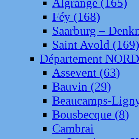
Algrange (165)
Féy (168)
Saarburg – Denk
Saint Avold (169
Département NOR
Assevent (63)
Bauvin (29)
Beaucamps-Ligny
Bousbecque (8)
Cambrai