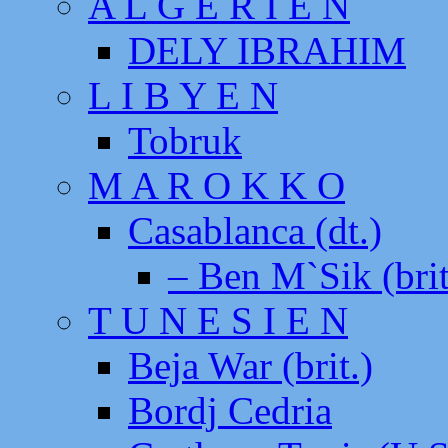
A L G E R I E N
DELY IBRAHIM
L I B Y E N
Tobruk
M A R O K K O
Casablanca (dt.)
– Ben M`Sik (brit
T U N E S I E N
Beja War (brit.)
Bordj Cedria