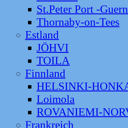
St.Peter Port -Guer
Thornaby-on-Tees
Estland
JÖHVI
TOILA
Finnland
HELSINKI-HON
Loimola
ROVANIEMI-NOR
Frankreich