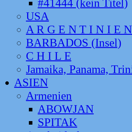
#41444 (kein Titel)
USA
A R G E N T I N I E N
BARBADOS (Insel)
C H I L E
Jamaika, Panama, Tri
ASIEN
Armenien
ABOWJAN
SPITAK