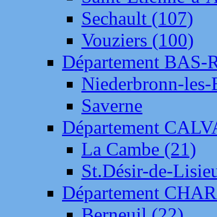
Sechault (107)
Vouziers (100)
Département BAS-
Niederbronn-les-
Saverne
Département CAL
La Cambe (21)
St.Désir-de-Lisie
Département CH
Berneuil (22)