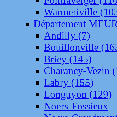
Pontfaverger (11
Warmeriville (10
Département ME
Andilly (7)
Bouillonville (16
Briey (145)
Charancy-Vezin (
Labry (155)
Longuyon (129)
Noers-Fossieux