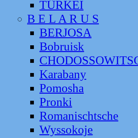
TÜRKEI
B E L A R U S
BERJOSA
Bobruisk
CHODOSSOWITS
Karabany
Pomosha
Pronki
Romanischtsche
Wyssokoje