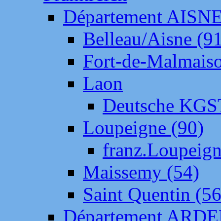
Département AISN
Belleau/Aisne (9
Fort-de-Malmais
Laon
Deutsche KGS
Loupeigne (90)
franz.Loupeig
Maissemy (54)
Saint Quentin (56
Département ARD