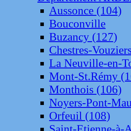
Aussonce (104)
Bouconville
Buzancy (127)
Chestres-Vouziers
La Neuville-en-T
Mont-St.Rémy (1
Monthois (106)
Noyers-Pont-Mau
Orfeuil (108)
Saint-Etienne-à-