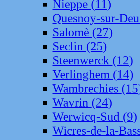
Nieppe (11)
Quesnoy-sur-Deul
Salomè (27)
Seclin (25)
Steenwerck (12)
Verlinghem (14)
Wambrechies (15
Wavrin (24)
Werwicq-Sud (9)
Wicres-de-la-Bass