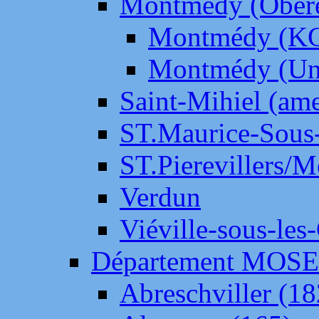
Montmédy (Ober
Montmédy (K
Montmédy (Un
Saint-Mihiel (am
ST.Maurice-Sous-
ST.Pierevillers/
Verdun
Viéville-sous-les
Département MOS
Abreschviller (18