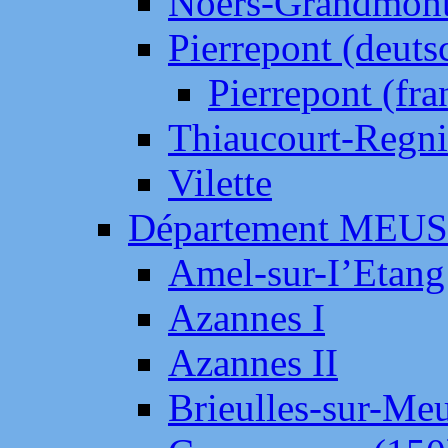
Noers-Grandmon
Pierrepont (deut
Pierrepont (fr
Thiaucourt-Regni
Vilette
Département MEU
Amel-sur-I’Etang
Azannes I
Azannes II
Brieulles-sur-Me