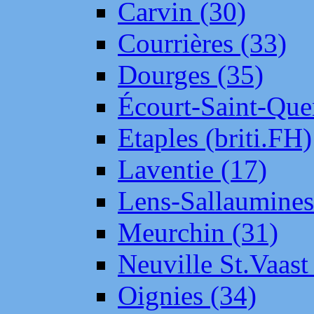
Carvin (30)
Courrières (33)
Dourges (35)
Écourt-Saint-Que
Etaples (briti.FH)
Laventie (17)
Lens-Sallaumine
Meurchin (31)
Neuville St.Vaas
Oignies (34)