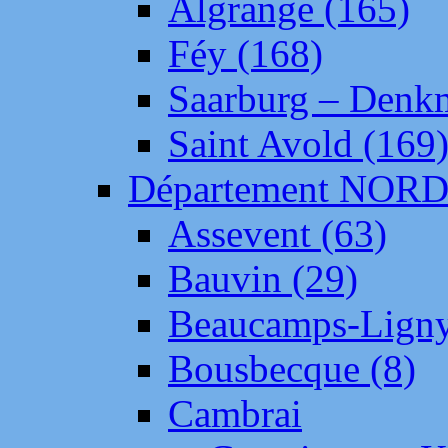
Algrange (165)
Féy (168)
Saarburg – Denk
Saint Avold (169
Département NOR
Assevent (63)
Bauvin (29)
Beaucamps-Ligny
Bousbecque (8)
Cambrai