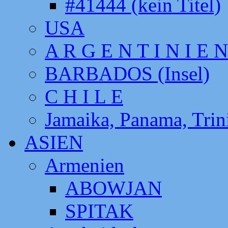
#41444 (kein Titel)
USA
A R G E N T I N I E N
BARBADOS (Insel)
C H I L E
Jamaika, Panama, Tri
ASIEN
Armenien
ABOWJAN
SPITAK