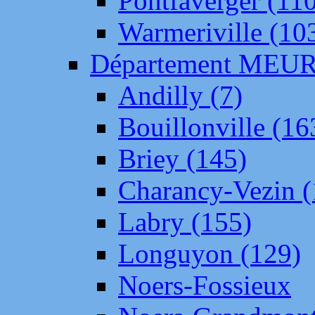
Pontfaverger (11
Warmeriville (10
Département ME
Andilly (7)
Bouillonville (16
Briey (145)
Charancy-Vezin (
Labry (155)
Longuyon (129)
Noers-Fossieux