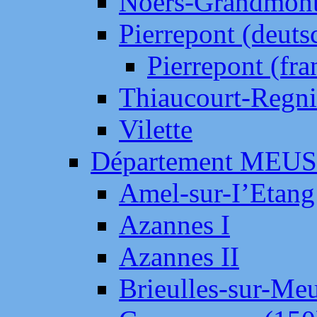
Noers-Grandmon
Pierrepont (deut
Pierrepont (fr
Thiaucourt-Regni
Vilette
Département MEU
Amel-sur-I’Etang
Azannes I
Azannes II
Brieulles-sur-Me