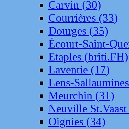
Carvin (30)
Courrières (33)
Dourges (35)
Écourt-Saint-Que
Etaples (briti.FH)
Laventie (17)
Lens-Sallaumine
Meurchin (31)
Neuville St.Vaas
Oignies (34)