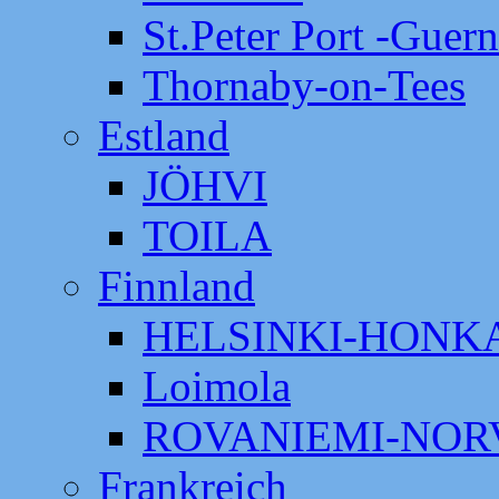
St.Peter Port -Guer
Thornaby-on-Tees
Estland
JÖHVI
TOILA
Finnland
HELSINKI-HON
Loimola
ROVANIEMI-NOR
Frankreich