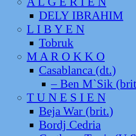
A L G E R I E N
DELY IBRAHIM
L I B Y E N
Tobruk
M A R O K K O
Casablanca (dt.)
– Ben M`Sik (brit
T U N E S I E N
Beja War (brit.)
Bordj Cedria