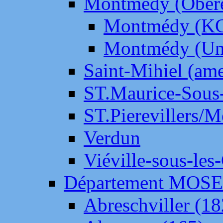
Montmédy (Ober
Montmédy (K
Montmédy (Un
Saint-Mihiel (am
ST.Maurice-Sous-
ST.Pierevillers/
Verdun
Viéville-sous-les
Département MOS
Abreschviller (18