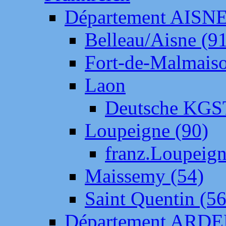
Département AISN
Belleau/Aisne (9
Fort-de-Malmais
Laon
Deutsche KGS
Loupeigne (90)
franz.Loupeig
Maissemy (54)
Saint Quentin (56
Département ARD