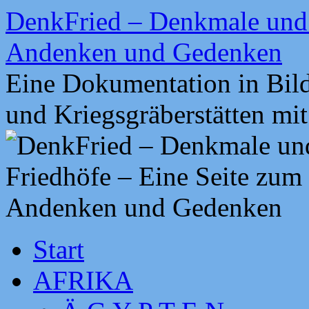
Zum
DenkFried – Denkmale und 
Inhalt
springen
Andenken und Gedenken
Eine Dokumentation in Bil
und Kriegsgräberstätten mi
Start
AFRIKA