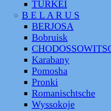
TÜRKEI
B E L A R U S
BERJOSA
Bobruisk
CHODOSSOWITS
Karabany
Pomosha
Pronki
Romanischtsche
Wyssokoje