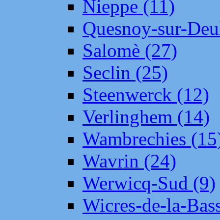
Nieppe (11)
Quesnoy-sur-Deul
Salomè (27)
Seclin (25)
Steenwerck (12)
Verlinghem (14)
Wambrechies (15
Wavrin (24)
Werwicq-Sud (9)
Wicres-de-la-Bass