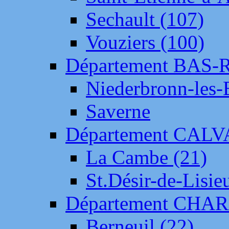
Sechault (107)
Vouziers (100)
Département BAS-
Niederbronn-les-
Saverne
Département CAL
La Cambe (21)
St.Désir-de-Lisie
Département CH
Berneuil (22)