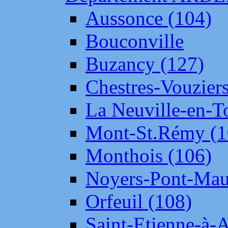
Aussonce (104)
Bouconville
Buzancy (127)
Chestres-Vouziers
La Neuville-en-T
Mont-St.Rémy (1
Monthois (106)
Noyers-Pont-Mau
Orfeuil (108)
Saint-Etienne-à-