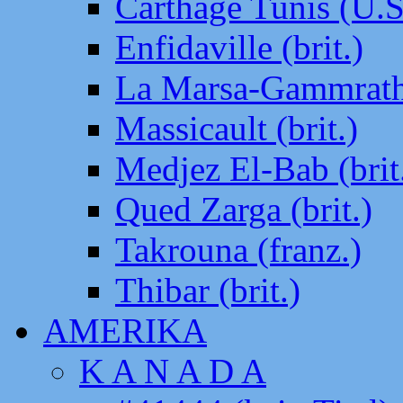
Carthage Tunis (U.S
Enfidaville (brit.)
La Marsa-Gammrath 
Massicault (brit.)
Medjez El-Bab (brit
Qued Zarga (brit.)
Takrouna (franz.)
Thibar (brit.)
AMERIKA
K A N A D A