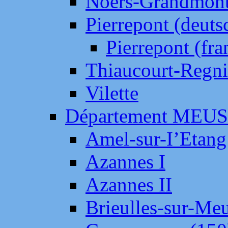
Noers-Grandmon
Pierrepont (deut
Pierrepont (fr
Thiaucourt-Regni
Vilette
Département MEU
Amel-sur-I’Etang
Azannes I
Azannes II
Brieulles-sur-Me