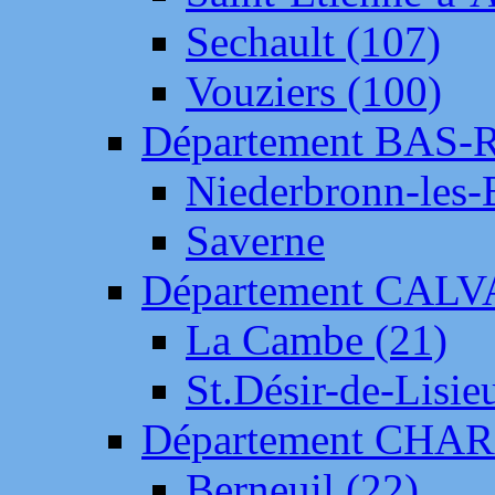
Sechault (107)
Vouziers (100)
Département BAS-
Niederbronn-les-
Saverne
Département CAL
La Cambe (21)
St.Désir-de-Lisie
Département CH
Berneuil (22)