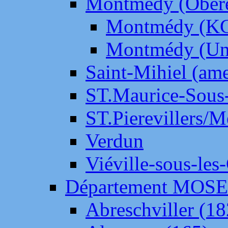
Montmédy (Ober
Montmédy (K
Montmédy (Un
Saint-Mihiel (am
ST.Maurice-Sous-
ST.Pierevillers/
Verdun
Viéville-sous-les
Département MOS
Abreschviller (18