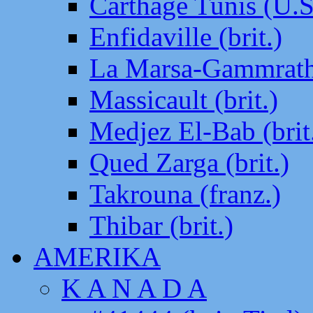
Carthage Tunis (U.S
Enfidaville (brit.)
La Marsa-Gammrath 
Massicault (brit.)
Medjez El-Bab (brit
Qued Zarga (brit.)
Takrouna (franz.)
Thibar (brit.)
AMERIKA
K A N A D A