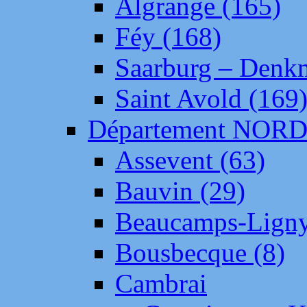
Algrange (165)
Féy (168)
Saarburg – Denk
Saint Avold (169
Département NOR
Assevent (63)
Bauvin (29)
Beaucamps-Ligny
Bousbecque (8)
Cambrai