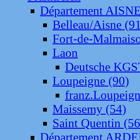
Département AISN
Belleau/Aisne (9
Fort-de-Malmais
Laon
Deutsche KGS
Loupeigne (90)
franz.Loupeig
Maissemy (54)
Saint Quentin (56
Département ARD