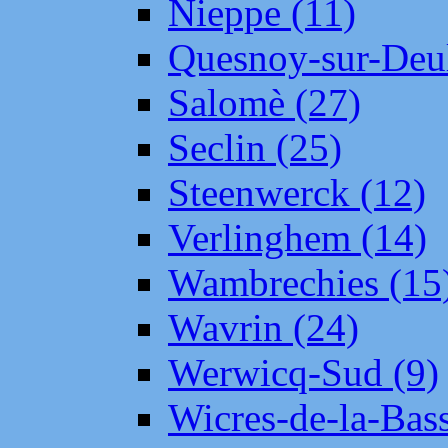
Nieppe (11)
Quesnoy-sur-Deul
Salomè (27)
Seclin (25)
Steenwerck (12)
Verlinghem (14)
Wambrechies (15
Wavrin (24)
Werwicq-Sud (9)
Wicres-de-la-Bass