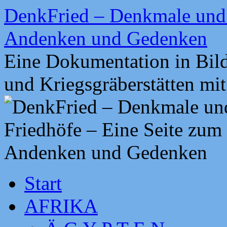
Zum
DenkFried – Denkmale und 
Inhalt
springen
Andenken und Gedenken
Eine Dokumentation in Bil
und Kriegsgräberstätten mi
Start
AFRIKA