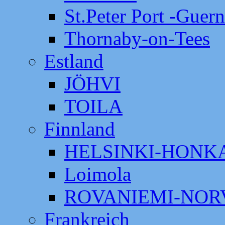
St.Peter Port -Guer
Thornaby-on-Tees
Estland
JÖHVI
TOILA
Finnland
HELSINKI-HON
Loimola
ROVANIEMI-NOR
Frankreich