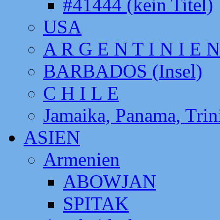
#41444 (kein Titel)
USA
A R G E N T I N I E N
BARBADOS (Insel)
C H I L E
Jamaika, Panama, Tri
ASIEN
Armenien
ABOWJAN
SPITAK