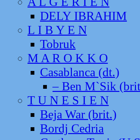
A L G E R I E N
DELY IBRAHIM
L I B Y E N
Tobruk
M A R O K K O
Casablanca (dt.)
– Ben M`Sik (brit
T U N E S I E N
Beja War (brit.)
Bordj Cedria