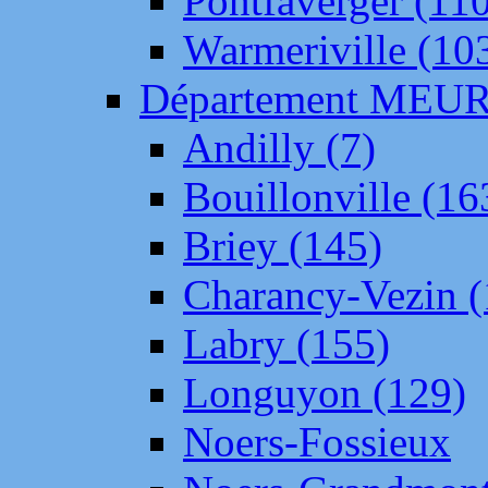
Pontfaverger (11
Warmeriville (10
Département ME
Andilly (7)
Bouillonville (16
Briey (145)
Charancy-Vezin (
Labry (155)
Longuyon (129)
Noers-Fossieux