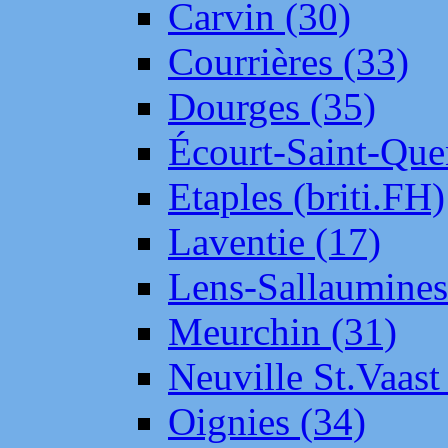
Carvin (30)
Courrières (33)
Dourges (35)
Écourt-Saint-Que
Etaples (briti.FH)
Laventie (17)
Lens-Sallaumine
Meurchin (31)
Neuville St.Vaas
Oignies (34)